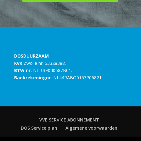
DOSDUURZAAM
KvK
Zwolle nr. 53328388.
BTW nr.
NL 139040687B01.
Bankrekeningnr.
NL44RABO0153706821
VVE SERVICE ABONNEMENT
DOS Service plan
Algemene voorwaarden