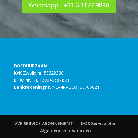
Whatsapp - +31 6 117 69880
DOSDUURZAAM
KvK
Zwolle nr. 53328388.
BTW nr.
NL 139040687B01.
Bankrekeningnr.
NL44RABO0153706821
VVE SERVICE ABONNEMENT
DOS Service plan
Algemene voorwaarden