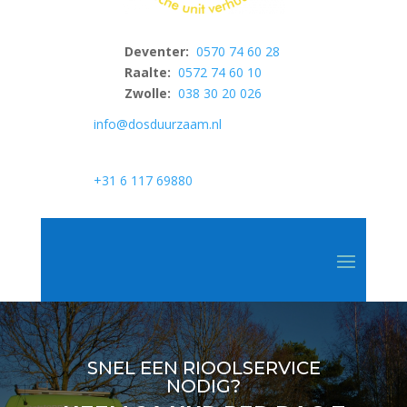
Deventer:
0570 74 60 28
Raalte:
0572 74 60 10
Zwolle:
038 30 20 026
info@dosduurzaam.nl
+31 6 117 69880
SNEL EEN RIOOLSERVICE
NODIG?