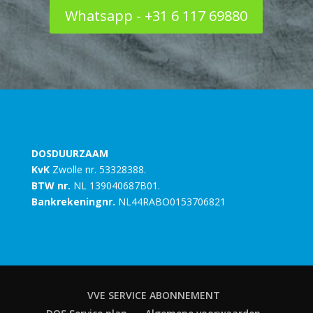
Whatsapp - +31 6 117 69880
DOSDUURZAAM
KvK
Zwolle nr. 53328388.
BTW nr.
NL 139040687B01.
Bankrekeningnr.
NL44RABO0153706821
VVE SERVICE ABONNEMENT