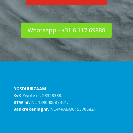
Whatsapp - +31 6 117 69880
DOSDUURZAAM
KvK
Zwolle nr. 53328388.
BTW nr.
NL 139040687B01.
Bankrekeningnr.
NL44RABO0153706821