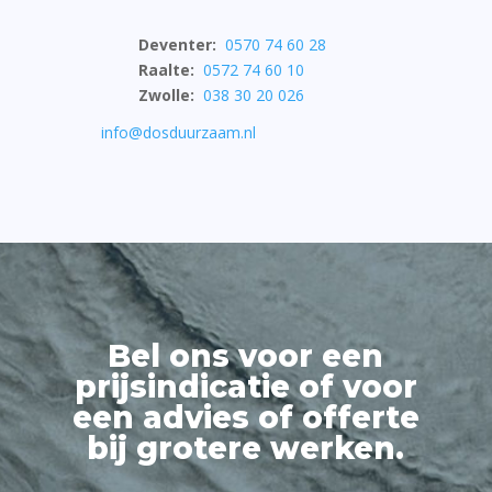
*
Deventer:
0570 74 60 28
Raalte:
0572 74 60 10
Zwolle:
038 30 20 026
info@dosduurzaam.nl
Bel ons voor een
prijsindicatie of voor
een advies of offerte
bij grotere werken.