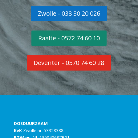
Zwolle - 038 30 20 026
Raalte - 0572 74 60 10
Deventer - 0570 74 60 28
DOSDUURZAAM
KvK
Zwolle nr. 53328388.
BTW nr.
NL 139040687B01.