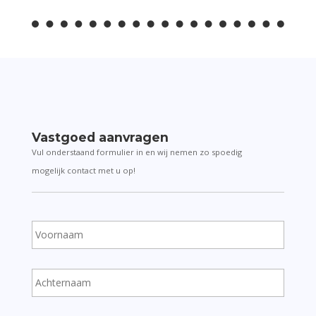
Vastgoed aanvragen
Vul onderstaand formulier in en wij nemen zo spoedig
mogelijk contact met u op!
V
o
o
r
A
n
c
a
h
a
t
m
E