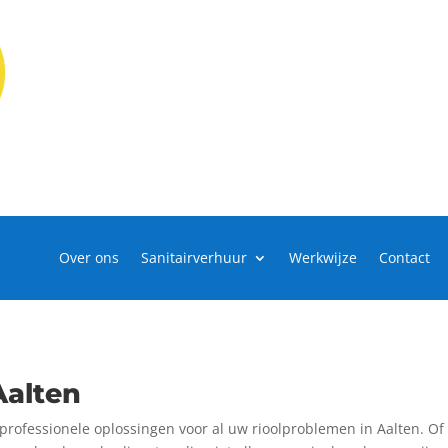
Over ons
Sanitairverhuur
Werkwijze
Contact
Aalten
rofessionele oplossingen voor al uw rioolproblemen in Aalten. Of h