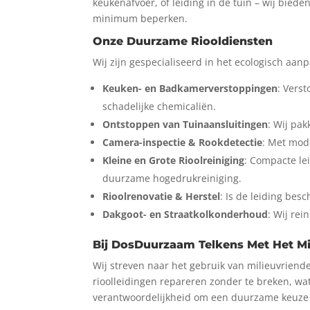
keukenafvoer, of leiding in de tuin – wij bied
minimum beperken.
Onze Duurzame Riooldiensten
Wij zijn gespecialiseerd in het ecologisch aa
Keuken- en Badkamerverstoppingen
: Vers
schadelijke chemicaliën.
Ontstoppen van Tuinaansluitingen
: Wij pa
Camera-inspectie & Rookdetectie
: Met mod
Kleine en Grote Rioolreiniging
: Compacte le
duurzame hogedrukreiniging.
Rioolrenovatie & Herstel
: Is de leiding be
Dakgoot- en Straatkolkonderhoud
: Wij re
Bij DosDuurzaam Telkens Met Het Mi
Wij streven naar het gebruik van milieuvrien
rioolleidingen repareren zonder te breken, w
verantwoordelijkheid om een duurzame keuze