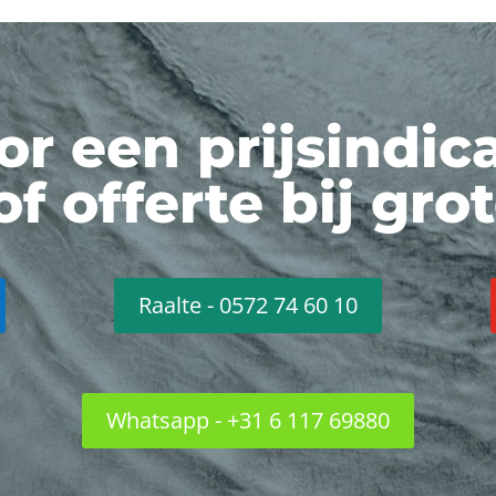
or een prijsindica
of offerte bij gro
Raalte - 0572 74 60 10
Whatsapp - +31 6 117 69880