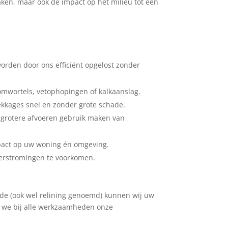
maken, maar ook de impact op het milieu tot een
orden door ons efficiënt opgelost zonder
omwortels, vetophopingen of kalkaanslag.
ekkages snel en zonder grote schade.
or grotere afvoeren gebruik maken van
mpact op uw woning én omgeving.
verstromingen te voorkomen.
ode (ook wel relining genoemd) kunnen wij uw
n we bij alle werkzaamheden onze