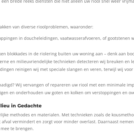
en een brede reeks diensten die niet alleen uw riool snel weer vrij
npakken van diverse rioolproblemen, waaronder:
toppingen in doucheleidingen, vaatwasserafvoeren, of gootstenen w
kken blokkades in de riolering buiten uw woning aan – denk aan bo
erne en milieuvriendelijke technieken detecteren wij breuken en l
idingen reinigen wij met speciale slangen en veren, terwijl wij vo
schadigd? Wij vervangen of repareren uw riool met een minimale i
inigen en onderhouden uw goten en kolken om verstoppingen en o
lieu in Gedachte
delijke methodes en materialen. Met technieken zoals de kousmeth
at afval vermindert en zorgt voor minder overlast. Daarnaast neme
 mee te brengen.